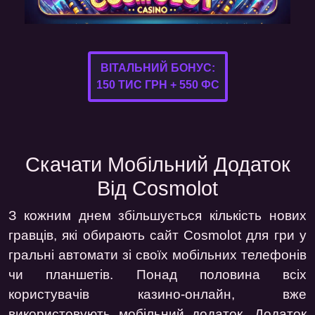
ВІТАЛЬНИЙ БОНУС:
150 ТИС ГРН + 550 ФС
Скачати Мобільний Додаток
Від Cosmolot
З кожним днем збільшується кількість нових
гравців, які обирають сайт Cosmolot для гри у
гральні автомати зі своїх мобільних телефонів
чи планшетів. Понад половина всіх
користувачів казино-онлайн, вже
використовують мобільний додаток. Додаток