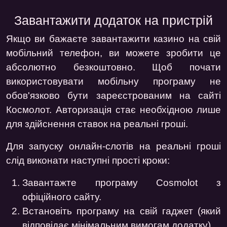
Завантажити додаток на пристрій
Якщо ви бажаєте завантажити казино на свій
мобільний телефон, ви можете зробити це
абсолютно безкоштовно. Щоб почати
використовувати мобільну програму не
обов'язково бути зареєстрованим на сайті
Космолот. Авторизація стає необхідною лише
для здійснення ставок на реальні гроші.
Для запуску онлайн-слотів на реальні гроші
слід виконати наступні прості кроки:
Завантажте програму Cosmolot з
офіційного сайту.
Встановіть програму на свій гаджет (який
відповідає мінімальним вимогам додатку).